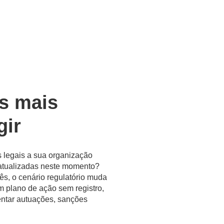
es mais
gir
 legais a sua organização
satualizadas neste momento?
ês, o cenário regulatório muda
 plano de ação sem registro,
entar autuações, sanções